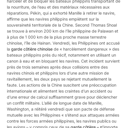
harceler et de bloquer les bateaux philippins transportant de
la nourriture, de l’eau et des matériaux nécessaires aux
réparations. Pékin, qui a exhorté Manille à retirer le navire,
affirme que les navires philippins empiètent sur la
souveraineté territoriale de la Chine. Second Thomas Shoal
se trouve à environ 200 km de l’île philippine de Palawan et
à plus de 1 000 km de la plus proche masse terrestre
chinoise, l’île de Hainan. Vendredi, les Philippines ont accusé
la
garde côtière chinoise
de « harcèlement dangereux » des
bateaux philippins près du récif, notamment en utilisant un
canon à eau et en bloquant les navires. Cet incident survient
près de trois semaines après deux collisions entre des
navires chinois et philippins lors d’une autre mission de
ravitaillement, les deux pays se rejetant mutuellement la
faute. Les actions de la Chine suscitent une préoccupation
internationale et alimentent les craintes d’un accident ou
d’une erreur de calcul suffisamment grave pour déclencher
un conflit militaire. L’allié de longue date de Manille,
Washington, a réitéré vendredi que son pacte de défense
mutuelle avec les Philippines « s’étend aux attaques armées
contre les forces armées philippines, les navires publics ou
les avions – y compris ceux de sa
garde côtière – n’
importe